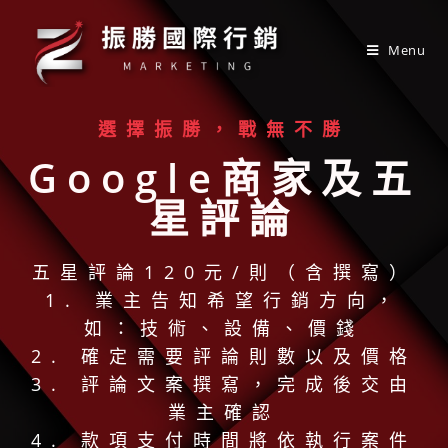
Menu
選擇振勝，戰無不勝
Google商家及五
星評論
五星評論120元/則（含撰寫）
1. 業主告知希望行銷方向，
如：技術、設備、價錢
2. 確定需要評論則數以及價格
3. 評論文案撰寫，完成後交由
業主確認
4. 款項支付時間將依執行案件