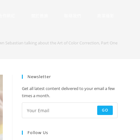
合作網紅
關於振勝
聯絡我們
商業攝影
n Sebastian talking about the Art of Color Correction, Part One
Newsletter
Get all latest content delivered to your email a few
times a month.
GO
Follow Us